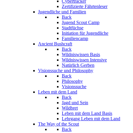
Cybertracker
Zertifizierte Fährtenleser
Jugendliche und Familien
Back
Jugend Scout Camp
Stadtfüchse
Initiation für Jugendliche
Familiencamp
Ancient Bushcraft
Back
Wildniswissen Basis
Wildniswissen Intensive
Natürlich Gerben
Visionssuche und Philosophy
Back
Philosophy
Visionssuche
Leben mit dem Land
Back
Jagd und Sein
Wildbret
Leben mit dem Land Basis
Lehrgang Leben mit dem Land
The Way of the Scout
Back