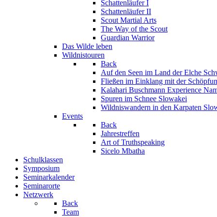
Schattenläufer I
Schattenläufer II
Scout Martial Arts
The Way of the Scout
Guardian Warrior
Das Wilde leben
Wildnistouren
Back
Auf den Seen im Land der Elche
Sch
Fließen im Einklang mit der Schöpfu
Kalahari Buschmann Experience
Nam
Spuren im Schnee
Slowakei
Wildniswandern in den Karpaten
Slo
Events
Back
Jahrestreffen
Art of Truthspeaking
Sicelo Mbatha
Schulklassen
Symposium
Seminarkalender
Seminarorte
Netzwerk
Back
Team