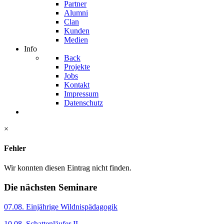
Partner
Alumni
Clan
Kunden
Medien
Info
Back
Projekte
Jobs
Kontakt
Impressum
Datenschutz
×
Fehler
Wir konnten diesen Eintrag nicht finden.
Die nächsten Seminare
07.08. Einjährige Wildnispädagogik
10.08. Schattenläufer II