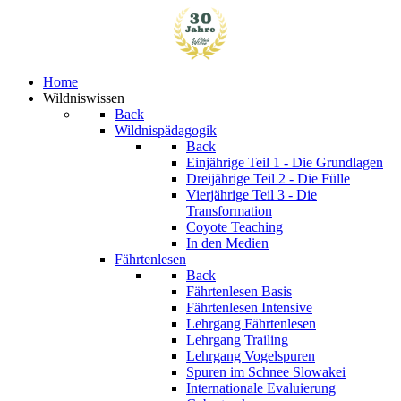
Home
Wildniswissen
Back
Wildnispädagogik
Back
Einjährige
Teil 1 - Die Grundlagen
Dreijährige
Teil 2 - Die Fülle
Vierjährige
Teil 3 - Die
Transformation
Coyote Teaching
In den Medien
Fährtenlesen
Back
Fährtenlesen Basis
Fährtenlesen Intensive
Lehrgang Fährtenlesen
Lehrgang Trailing
Lehrgang Vogelspuren
Spuren im Schnee
Slowakei
Internationale Evaluierung