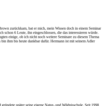
 Brown zurückkam, bat er mich, mein Wissen doch in einem Seminar
auch schon 6 Leute, ihn eingeschlossen, die das interessieren würde.
ragten einige, ob ich nicht noch weitere Seminare zu diesem Thema
in ihm bis heute dankbar dafür. Hermann ist mit seinem Adler
ründete später seine eigene Natur- und Wildnisschule. Seit 1998