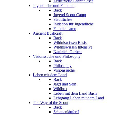
Zertifizierte Fährtenleser
Jugendliche und Familien
Back
Jugend Scout Camp
Stadtfüchse
Initiation für Jugendliche
Familiencamp
Ancient Bushcraft
Back
Wildniswissen Basis
Wildniswissen Intensive
Natürlich Gerben
Visionssuche und Philosophy
Back
Philosophy
Visionssuche
Leben mit dem Land
Back
Jagd und Sein
Wildbret
Leben mit dem Land Basis
Lehrgang Leben mit dem Land
The Way of the Scout
Back
Schattenläufer I