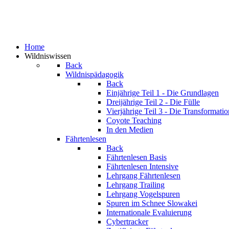
Home
Wildniswissen
Back
Wildnispädagogik
Back
Einjährige
Teil 1 - Die Grundlagen
Dreijährige
Teil 2 - Die Fülle
Vierjährige
Teil 3 - Die Transformatio
Coyote Teaching
In den Medien
Fährtenlesen
Back
Fährtenlesen Basis
Fährtenlesen Intensive
Lehrgang Fährtenlesen
Lehrgang Trailing
Lehrgang Vogelspuren
Spuren im Schnee
Slowakei
Internationale Evaluierung
Cybertracker