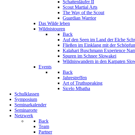
Schattenläufer II
Scout Martial Arts
The Way of the Scout
Guardian Warrior
Das Wilde leben
Wildnistouren
Back
Auf den Seen im Land der Elche
Sch
Fließen im Einklang mit der Schöpfu
Kalahari Buschmann Experience
Nam
Spuren im Schnee
Slowakei
Wildniswandern in den Karpaten
Slo
Events
Back
Jahrestreffen
Art of Truthspeaking
Sicelo Mbatha
Schulklassen
Symposium
Seminarkalender
Seminarorte
Netzwerk
Back
Team
Partner