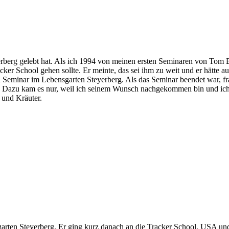
erberg gelebt hat. Als ich 1994 von meinen ersten Seminaren von Tom
racker School gehen sollte. Er meinte, das sei ihm zu weit und er hätte 
n Seminar im Lebensgarten Steyerberg. Als das Seminar beendet war, f
 Dazu kam es nur, weil ich seinem Wunsch nachgekommen bin und ich b
 und Kräuter.
ten Steyerberg. Er ging kurz danach an die Tracker School, USA und g