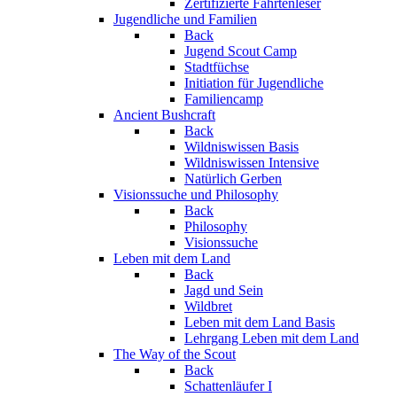
Zertifizierte Fährtenleser
Jugendliche und Familien
Back
Jugend Scout Camp
Stadtfüchse
Initiation für Jugendliche
Familiencamp
Ancient Bushcraft
Back
Wildniswissen Basis
Wildniswissen Intensive
Natürlich Gerben
Visionssuche und Philosophy
Back
Philosophy
Visionssuche
Leben mit dem Land
Back
Jagd und Sein
Wildbret
Leben mit dem Land Basis
Lehrgang Leben mit dem Land
The Way of the Scout
Back
Schattenläufer I