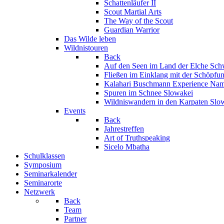
Schattenläufer II
Scout Martial Arts
The Way of the Scout
Guardian Warrior
Das Wilde leben
Wildnistouren
Back
Auf den Seen im Land der Elche
Sch
Fließen im Einklang mit der Schöpfu
Kalahari Buschmann Experience
Nam
Spuren im Schnee
Slowakei
Wildniswandern in den Karpaten
Slo
Events
Back
Jahrestreffen
Art of Truthspeaking
Sicelo Mbatha
Schulklassen
Symposium
Seminarkalender
Seminarorte
Netzwerk
Back
Team
Partner