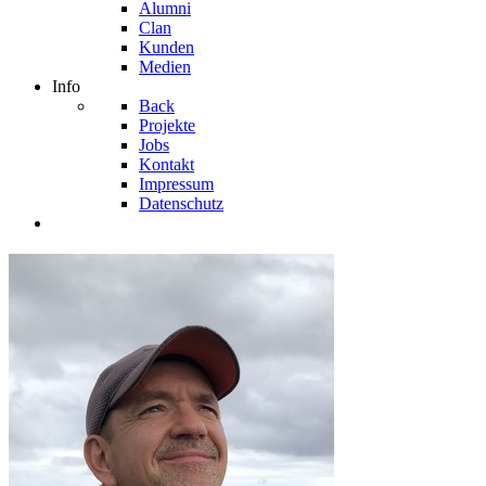
Alumni
Clan
Kunden
Medien
Info
Back
Projekte
Jobs
Kontakt
Impressum
Datenschutz