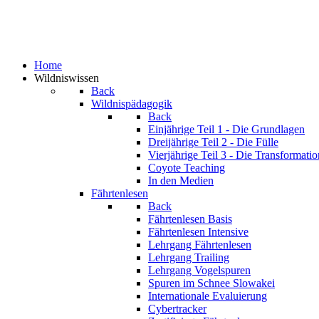
Home
Wildniswissen
Back
Wildnispädagogik
Back
Einjährige
Teil 1 - Die Grundlagen
Dreijährige
Teil 2 - Die Fülle
Vierjährige
Teil 3 - Die Transformatio
Coyote Teaching
In den Medien
Fährtenlesen
Back
Fährtenlesen Basis
Fährtenlesen Intensive
Lehrgang Fährtenlesen
Lehrgang Trailing
Lehrgang Vogelspuren
Spuren im Schnee
Slowakei
Internationale Evaluierung
Cybertracker