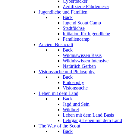
Cybertracker
Zertifizierte Fährtenleser
Jugendliche und Familien
Back
Jugend Scout Camp
Stadtfüchse
Initiation für Jugendliche
Familiencamp
Ancient Bushcraft
Back
Wildniswissen Basis
Wildniswissen Intensive
Natürlich Gerben
Visionssuche und Philosophy
Back
Philosophy
Visionssuche
Leben mit dem Land
Back
Jagd und Sein
Wildbret
Leben mit dem Land Basis
Lehrgang Leben mit dem Land
The Way of the Scout
Back