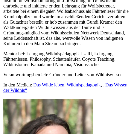
Institut für Wolfsmonitoring und -forschung in Deutschland
erarbeitete und initiierte er den Lehrgang für Wolfsbetreuer,
arbeitete bei einem illegalen Wolfsabschuss als Fährtenleser für die
Kriminalpolizei und wurde im anschließenden Gerichtsverfahren
als Gutachter bestellt, er hob zusammen mit Gundi Kramer den
Waldkindergarten Wildniswissen aus der Taufe und ist
Gründungsmitglied vom Wildnisschulen Netzwerk Deutschland,
seine Leidenschaft ist, das alte, wertvolle Wissen von indigenen
Kulturen in den Main Stream zu bringen.
Mentor bei: Lehrgang Wildnispädagogik I – III, Lehrgang
Fährtenlesen, Philosophy, Schattenläufer, Coyote Teaching,
Wildnistouren Kanada und Namibia, Visionssuche
Verantwortungsbereich: Gründer und Leiter von Wildniswissen
In den Medien:
Das Wilde leben
,
Wildnispädagogik
,
„Das Wissen
der Wildnis“