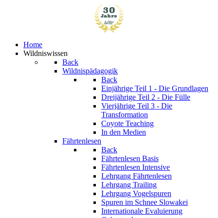
Home
Wildniswissen
Back
Wildnispädagogik
Back
Einjährige
Teil 1 - Die Grundlagen
Dreijährige
Teil 2 - Die Fülle
Vierjährige
Teil 3 - Die
Transformation
Coyote Teaching
In den Medien
Fährtenlesen
Back
Fährtenlesen Basis
Fährtenlesen Intensive
Lehrgang Fährtenlesen
Lehrgang Trailing
Lehrgang Vogelspuren
Spuren im Schnee
Slowakei
Internationale Evaluierung