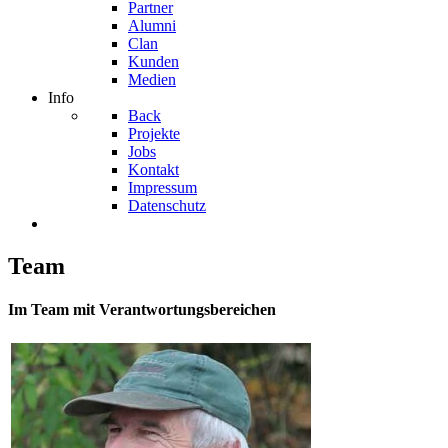
Partner
Alumni
Clan
Kunden
Medien
Info
Back
Projekte
Jobs
Kontakt
Impressum
Datenschutz
Team
Im Team mit Verantwortungsbereichen