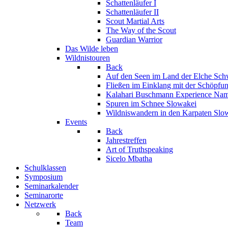
Schattenläufer I
Schattenläufer II
Scout Martial Arts
The Way of the Scout
Guardian Warrior
Das Wilde leben
Wildnistouren
Back
Auf den Seen im Land der Elche
Sch
Fließen im Einklang mit der Schöpfu
Kalahari Buschmann Experience
Nam
Spuren im Schnee
Slowakei
Wildniswandern in den Karpaten
Slo
Events
Back
Jahrestreffen
Art of Truthspeaking
Sicelo Mbatha
Schulklassen
Symposium
Seminarkalender
Seminarorte
Netzwerk
Back
Team