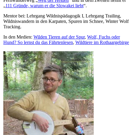
Fernwanderweg „
Weg der Helden
“ und in dem zweiten nennt er
„
111 Gründe, warum er die Slowakei liebt
“.
Mentor bei: Lehrgang Wildnispädagogik I, Lehrgang Trailing,
Wildniswandern in den Karpaten, Spuren im Schnee, Winter Wolf
Tracking.
In den Medien:
Wilden Tieren auf der Spur
,
Wolf, Fuchs oder
Hund? So lernst du das Fährtenlesen
,
Wildtiere im Rothaargebirge