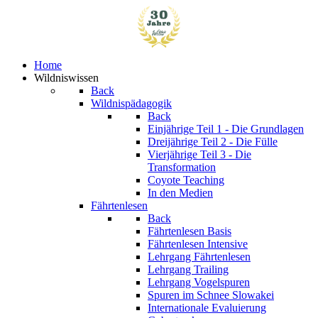
Home
Wildniswissen
Back
Wildnispädagogik
Back
Einjährige
Teil 1 - Die Grundlagen
Dreijährige
Teil 2 - Die Fülle
Vierjährige
Teil 3 - Die
Transformation
Coyote Teaching
In den Medien
Fährtenlesen
Back
Fährtenlesen Basis
Fährtenlesen Intensive
Lehrgang Fährtenlesen
Lehrgang Trailing
Lehrgang Vogelspuren
Spuren im Schnee
Slowakei
Internationale Evaluierung