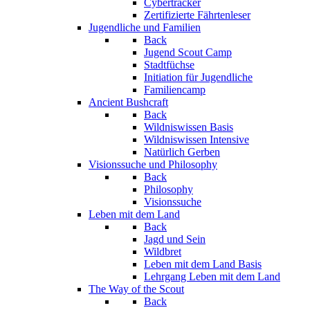
Cybertracker
Zertifizierte Fährtenleser
Jugendliche und Familien
Back
Jugend Scout Camp
Stadtfüchse
Initiation für Jugendliche
Familiencamp
Ancient Bushcraft
Back
Wildniswissen Basis
Wildniswissen Intensive
Natürlich Gerben
Visionssuche und Philosophy
Back
Philosophy
Visionssuche
Leben mit dem Land
Back
Jagd und Sein
Wildbret
Leben mit dem Land Basis
Lehrgang Leben mit dem Land
The Way of the Scout
Back