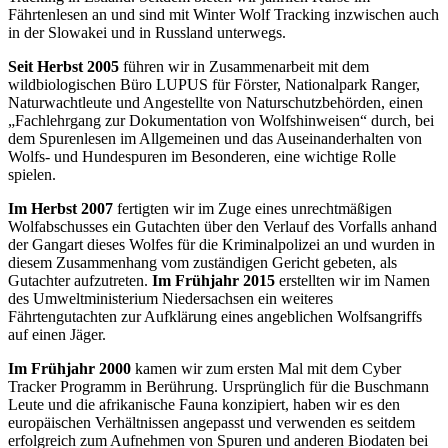
Fährtenlesen an und sind mit Winter Wolf Tracking inzwischen auch
in der Slowakei und in Russland unterwegs.
Seit Herbst 2005
führen wir in Zusammenarbeit mit dem
wildbiologischen Büro LUPUS für Förster, Nationalpark Ranger,
Naturwachtleute und Angestellte von Naturschutzbehörden, einen
„Fachlehrgang zur Dokumentation von Wolfshinweisen“ durch, bei
dem Spurenlesen im Allgemeinen und das Auseinanderhalten von
Wolfs- und Hundespuren im Besonderen, eine wichtige Rolle
spielen.
Im Herbst 2007
fertigten wir im Zuge eines unrechtmäßigen
Wolfabschusses ein Gutachten über den Verlauf des Vorfalls anhand
der Gangart dieses Wolfes für die Kriminalpolizei an und wurden in
diesem Zusammenhang vom zuständigen Gericht gebeten, als
Gutachter aufzutreten.
Im Frühjahr 2015
erstellten wir im Namen
des Umweltministerium Niedersachsen ein weiteres
Fährtengutachten zur Aufklärung eines angeblichen Wolfsangriffs
auf einen Jäger.
Im Frühjahr 2000
kamen wir zum ersten Mal mit dem Cyber
Tracker Programm in Berührung. Ursprünglich für die Buschmann
Leute und die afrikanische Fauna konzipiert, haben wir es den
europäischen Verhältnissen angepasst und verwenden es seitdem
erfolgreich zum Aufnehmen von Spuren und anderen Biodaten bei