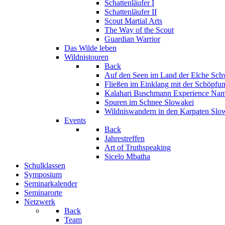
Schattenläufer I
Schattenläufer II
Scout Martial Arts
The Way of the Scout
Guardian Warrior
Das Wilde leben
Wildnistouren
Back
Auf den Seen im Land der Elche
Sch
Fließen im Einklang mit der Schöpfu
Kalahari Buschmann Experience
Nam
Spuren im Schnee
Slowakei
Wildniswandern in den Karpaten
Slo
Events
Back
Jahrestreffen
Art of Truthspeaking
Sicelo Mbatha
Schulklassen
Symposium
Seminarkalender
Seminarorte
Netzwerk
Back
Team