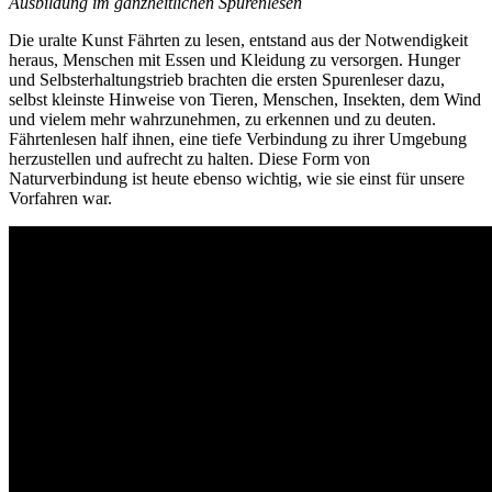
Ausbildung im ganzheitlichen Spurenlesen
Die uralte Kunst Fährten zu lesen, entstand aus der Notwendigkeit
heraus, Menschen mit Essen und Kleidung zu versorgen. Hunger
und Selbsterhaltungstrieb brachten die ersten Spurenleser dazu,
selbst kleinste Hinweise von Tieren, Menschen, Insekten, dem Wind
und vielem mehr wahrzunehmen, zu erkennen und zu deuten.
Fährtenlesen half ihnen, eine tiefe Verbindung zu ihrer Umgebung
herzustellen und aufrecht zu halten. Diese Form von
Naturverbindung ist heute ebenso wichtig, wie sie einst für unsere
Vorfahren war.