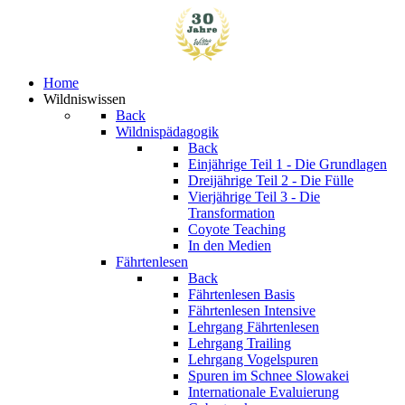
Home
Wildniswissen
Back
Wildnispädagogik
Back
Einjährige
Teil 1 - Die Grundlagen
Dreijährige
Teil 2 - Die Fülle
Vierjährige
Teil 3 - Die
Transformation
Coyote Teaching
In den Medien
Fährtenlesen
Back
Fährtenlesen Basis
Fährtenlesen Intensive
Lehrgang Fährtenlesen
Lehrgang Trailing
Lehrgang Vogelspuren
Spuren im Schnee
Slowakei
Internationale Evaluierung