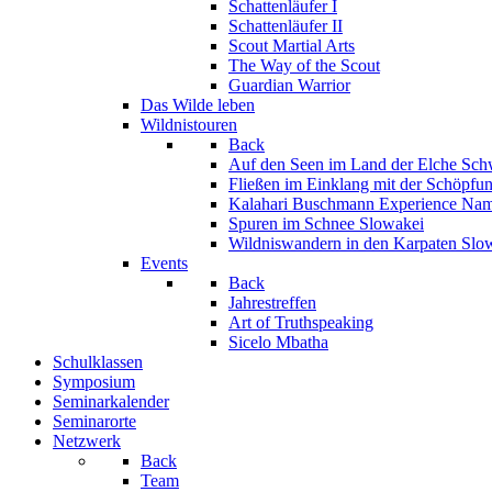
Schattenläufer I
Schattenläufer II
Scout Martial Arts
The Way of the Scout
Guardian Warrior
Das Wilde leben
Wildnistouren
Back
Auf den Seen im Land der Elche
Sch
Fließen im Einklang mit der Schöpfu
Kalahari Buschmann Experience
Nam
Spuren im Schnee
Slowakei
Wildniswandern in den Karpaten
Slo
Events
Back
Jahrestreffen
Art of Truthspeaking
Sicelo Mbatha
Schulklassen
Symposium
Seminarkalender
Seminarorte
Netzwerk
Back
Team