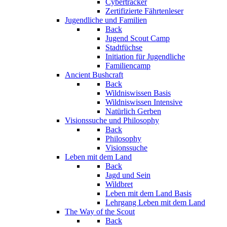
Cybertracker
Zertifizierte Fährtenleser
Jugendliche und Familien
Back
Jugend Scout Camp
Stadtfüchse
Initiation für Jugendliche
Familiencamp
Ancient Bushcraft
Back
Wildniswissen Basis
Wildniswissen Intensive
Natürlich Gerben
Visionssuche und Philosophy
Back
Philosophy
Visionssuche
Leben mit dem Land
Back
Jagd und Sein
Wildbret
Leben mit dem Land Basis
Lehrgang Leben mit dem Land
The Way of the Scout
Back