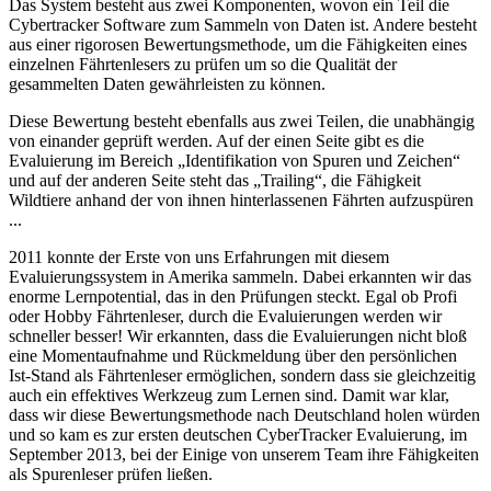
Das System besteht aus zwei Komponenten, wovon ein Teil die
Cybertracker Software zum Sammeln von Daten ist. Andere besteht
aus einer rigorosen Bewertungsmethode, um die Fähigkeiten eines
einzelnen Fährtenlesers zu prüfen um so die Qualität der
gesammelten Daten gewährleisten zu können.
Diese Bewertung besteht ebenfalls aus zwei Teilen, die unabhängig
von einander geprüft werden. Auf der einen Seite gibt es die
Evaluierung im Bereich „Identifikation von Spuren und Zeichen“
und auf der anderen Seite steht das „Trailing“, die Fähigkeit
Wildtiere anhand der von ihnen hinterlassenen Fährten aufzuspüren
...
2011 konnte der Erste von uns Erfahrungen mit diesem
Evaluierungssystem in Amerika sammeln. Dabei erkannten wir das
enorme Lernpotential, das in den Prüfungen steckt. Egal ob Profi
oder Hobby Fährtenleser, durch die Evaluierungen werden wir
schneller besser! Wir erkannten, dass die Evaluierungen nicht bloß
eine Momentaufnahme und Rückmeldung über den persönlichen
Ist-Stand als Fährtenleser ermöglichen, sondern dass sie gleichzeitig
auch ein effektives Werkzeug zum Lernen sind. Damit war klar,
dass wir diese Bewertungsmethode nach Deutschland holen würden
und so kam es zur ersten deutschen CyberTracker Evaluierung, im
September 2013, bei der Einige von unserem Team ihre Fähigkeiten
als Spurenleser prüfen ließen.