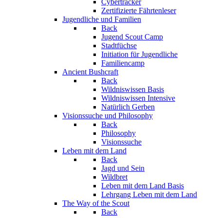
Cybertracker
Zertifizierte Fährtenleser
Jugendliche und Familien
Back
Jugend Scout Camp
Stadtfüchse
Initiation für Jugendliche
Familiencamp
Ancient Bushcraft
Back
Wildniswissen Basis
Wildniswissen Intensive
Natürlich Gerben
Visionssuche und Philosophy
Back
Philosophy
Visionssuche
Leben mit dem Land
Back
Jagd und Sein
Wildbret
Leben mit dem Land Basis
Lehrgang Leben mit dem Land
The Way of the Scout
Back