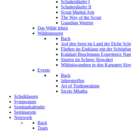
Schattenläufer I
Schattenläufer II
Scout Martial Arts
The Way of the Scout
Guardian Warrior
Das Wilde leben
Wildnistouren
Back
Auf den Seen im Land der Elche
Sch
Fließen im Einklang mit der Schöpfu
Kalahari Buschmann Experience
Nam
Spuren im Schnee
Slowakei
Wildniswandern in den Karpaten
Slo
Events
Back
Jahrestreffen
Art of Truthspeaking
Sicelo Mbatha
Schulklassen
Symposium
Seminarkalender
Seminarorte
Netzwerk
Back
Team