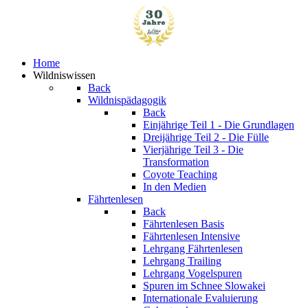
Home
Wildniswissen
Back
Wildnispädagogik
Back
Einjährige
Teil 1 - Die Grundlagen
Dreijährige
Teil 2 - Die Fülle
Vierjährige
Teil 3 - Die
Transformation
Coyote Teaching
In den Medien
Fährtenlesen
Back
Fährtenlesen Basis
Fährtenlesen Intensive
Lehrgang Fährtenlesen
Lehrgang Trailing
Lehrgang Vogelspuren
Spuren im Schnee
Slowakei
Internationale Evaluierung