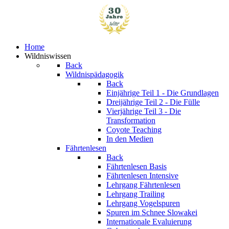
Home
Wildniswissen
Back
Wildnispädagogik
Back
Einjährige
Teil 1 - Die Grundlagen
Dreijährige
Teil 2 - Die Fülle
Vierjährige
Teil 3 - Die
Transformation
Coyote Teaching
In den Medien
Fährtenlesen
Back
Fährtenlesen Basis
Fährtenlesen Intensive
Lehrgang Fährtenlesen
Lehrgang Trailing
Lehrgang Vogelspuren
Spuren im Schnee
Slowakei
Internationale Evaluierung