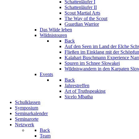
Schattenläufer I
Schattenläufer II
Scout Martial Arts
The Way of the Scout
Guardian Warrior
Das Wilde leben
Wildnistouren
Back
Auf den Seen im Land der Elche
Sch
Fließen im Einklang mit der Schöpfu
Kalahari Buschmann Experience
Nam
Spuren im Schnee
Slowakei
Wildniswandern in den Karpaten
Slo
Events
Back
Jahrestreffen
Art of Truthspeaking
Sicelo Mbatha
Schulklassen
Symposium
Seminarkalender
Seminarorte
Netzwerk
Back
Team