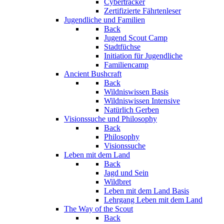
Cybertracker
Zertifizierte Fährtenleser
Jugendliche und Familien
Back
Jugend Scout Camp
Stadtfüchse
Initiation für Jugendliche
Familiencamp
Ancient Bushcraft
Back
Wildniswissen Basis
Wildniswissen Intensive
Natürlich Gerben
Visionssuche und Philosophy
Back
Philosophy
Visionssuche
Leben mit dem Land
Back
Jagd und Sein
Wildbret
Leben mit dem Land Basis
Lehrgang Leben mit dem Land
The Way of the Scout
Back