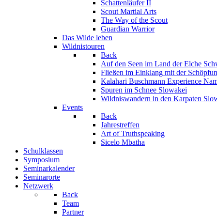
Schattenläufer II
Scout Martial Arts
The Way of the Scout
Guardian Warrior
Das Wilde leben
Wildnistouren
Back
Auf den Seen im Land der Elche
Sch
Fließen im Einklang mit der Schöpfu
Kalahari Buschmann Experience
Nam
Spuren im Schnee
Slowakei
Wildniswandern in den Karpaten
Slo
Events
Back
Jahrestreffen
Art of Truthspeaking
Sicelo Mbatha
Schulklassen
Symposium
Seminarkalender
Seminarorte
Netzwerk
Back
Team
Partner