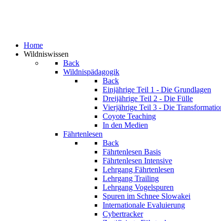
Home
Wildniswissen
Back
Wildnispädagogik
Back
Einjährige
Teil 1 - Die Grundlagen
Dreijährige
Teil 2 - Die Fülle
Vierjährige
Teil 3 - Die Transformatio
Coyote Teaching
In den Medien
Fährtenlesen
Back
Fährtenlesen Basis
Fährtenlesen Intensive
Lehrgang Fährtenlesen
Lehrgang Trailing
Lehrgang Vogelspuren
Spuren im Schnee
Slowakei
Internationale Evaluierung
Cybertracker