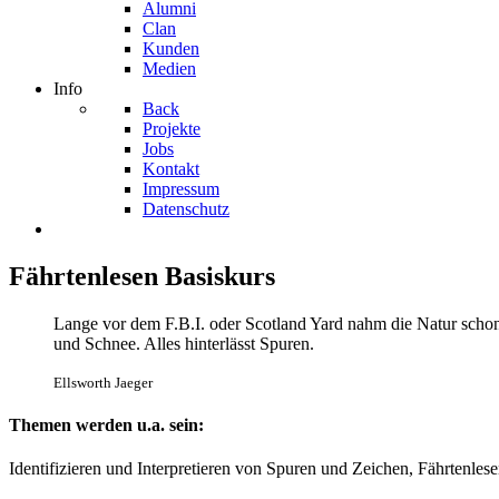
Alumni
Clan
Kunden
Medien
Info
Back
Projekte
Jobs
Kontakt
Impressum
Datenschutz
Fährtenlesen Basiskurs
Lange vor dem F.B.I. oder Scotland Yard nahm die Natur scho
und Schnee. Alles hinterlässt Spuren.
Ellsworth Jaeger
Themen werden u.a. sein:
Identifizieren und Interpretieren von Spuren und Zeichen, Fährtenle