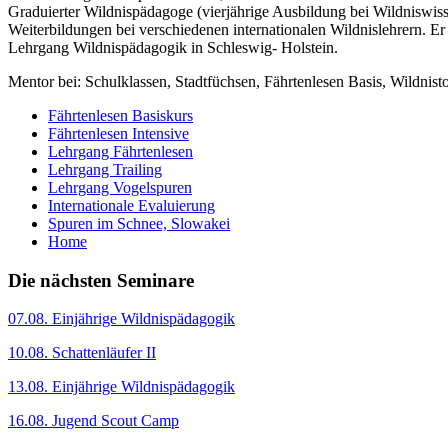
Graduierter Wildnispädagoge (vierjährige Ausbildung bei Wildniswisse
Weiterbildungen bei verschiedenen internationalen Wildnislehrern. Er
Lehrgang Wildnispädagogik in Schleswig- Holstein.
Mentor bei: Schulklassen, Stadtfüchsen, Fährtenlesen Basis, Wildnis
Fährtenlesen Basiskurs
Fährtenlesen Intensive
Lehrgang Fährtenlesen
Lehrgang Trailing
Lehrgang Vogelspuren
Internationale Evaluierung
Spuren im Schnee, Slowakei
Home
Die nächsten Seminare
07.08. Einjährige Wildnispädagogik
10.08. Schattenläufer II
13.08. Einjährige Wildnispädagogik
16.08. Jugend Scout Camp