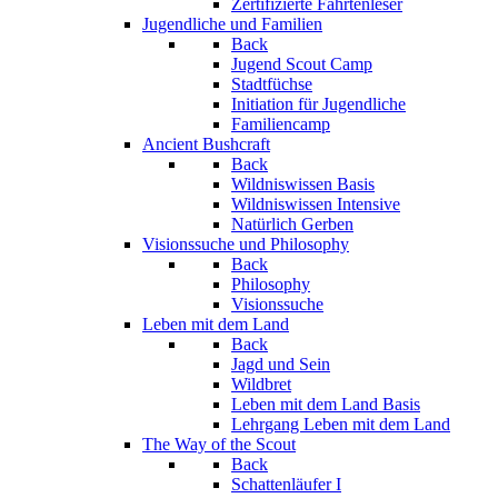
Zertifizierte Fährtenleser
Jugendliche und Familien
Back
Jugend Scout Camp
Stadtfüchse
Initiation für Jugendliche
Familiencamp
Ancient Bushcraft
Back
Wildniswissen Basis
Wildniswissen Intensive
Natürlich Gerben
Visionssuche und Philosophy
Back
Philosophy
Visionssuche
Leben mit dem Land
Back
Jagd und Sein
Wildbret
Leben mit dem Land Basis
Lehrgang Leben mit dem Land
The Way of the Scout
Back
Schattenläufer I