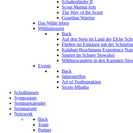
Schattenläufer II
Scout Martial Arts
The Way of the Scout
Guardian Warrior
Das Wilde leben
Wildnistouren
Back
Auf den Seen im Land der Elche
Sch
Fließen im Einklang mit der Schöpfu
Kalahari Buschmann Experience
Nam
Spuren im Schnee
Slowakei
Wildniswandern in den Karpaten
Slo
Events
Back
Jahrestreffen
Art of Truthspeaking
Sicelo Mbatha
Schulklassen
Symposium
Seminarkalender
Seminarorte
Netzwerk
Back
Team
Partner