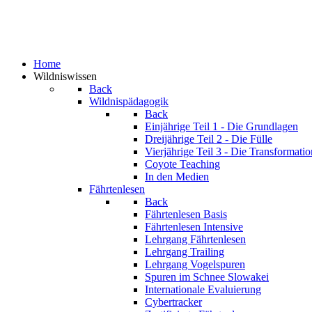
Home
Wildniswissen
Back
Wildnispädagogik
Back
Einjährige
Teil 1 - Die Grundlagen
Dreijährige
Teil 2 - Die Fülle
Vierjährige
Teil 3 - Die Transformatio
Coyote Teaching
In den Medien
Fährtenlesen
Back
Fährtenlesen Basis
Fährtenlesen Intensive
Lehrgang Fährtenlesen
Lehrgang Trailing
Lehrgang Vogelspuren
Spuren im Schnee
Slowakei
Internationale Evaluierung
Cybertracker