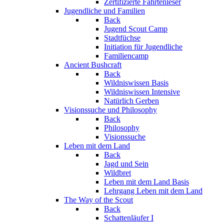
Zertifizierte Fährtenleser
Jugendliche und Familien
Back
Jugend Scout Camp
Stadtfüchse
Initiation für Jugendliche
Familiencamp
Ancient Bushcraft
Back
Wildniswissen Basis
Wildniswissen Intensive
Natürlich Gerben
Visionssuche und Philosophy
Back
Philosophy
Visionssuche
Leben mit dem Land
Back
Jagd und Sein
Wildbret
Leben mit dem Land Basis
Lehrgang Leben mit dem Land
The Way of the Scout
Back
Schattenläufer I