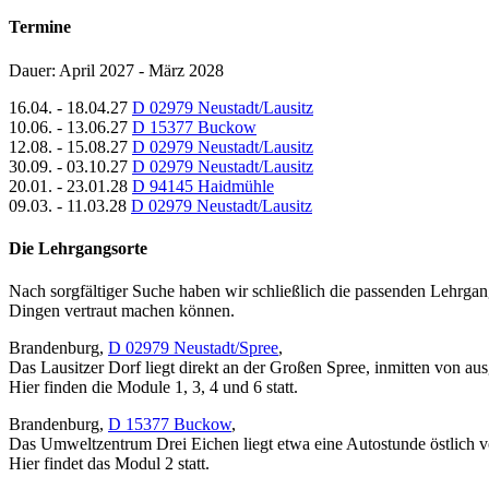
Termine
Dauer: April 2027 - März 2028
16.04. - 18.04.27
D 02979 Neustadt/Lausitz
10.06. - 13.06.27
D 15377 Buckow
12.08. - 15.08.27
D 02979 Neustadt/Lausitz
30.09. - 03.10.27
D 02979 Neustadt/Lausitz
20.01. - 23.01.28
D 94145 Haidmühle
09.03. - 11.03.28
D 02979 Neustadt/Lausitz
Die Lehrgangsorte
Nach sorgfältiger Suche haben wir schließlich die passenden Lehrgang
Dingen vertraut machen können.
Brandenburg,
D 02979 Neustadt/Spree
,
Das Lausitzer Dorf liegt direkt an der Großen Spree, inmitten von a
Hier finden die Module 1, 3, 4 und 6 statt.
Brandenburg,
D 15377 Buckow
,
Das Umweltzentrum Drei Eichen liegt etwa eine Autostunde östlich 
Hier findet das Modul 2 statt.