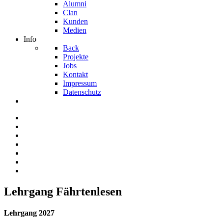
Alumni
Clan
Kunden
Medien
Info
Back
Projekte
Jobs
Kontakt
Impressum
Datenschutz
Lehrgang Fährtenlesen
Lehrgang 2027