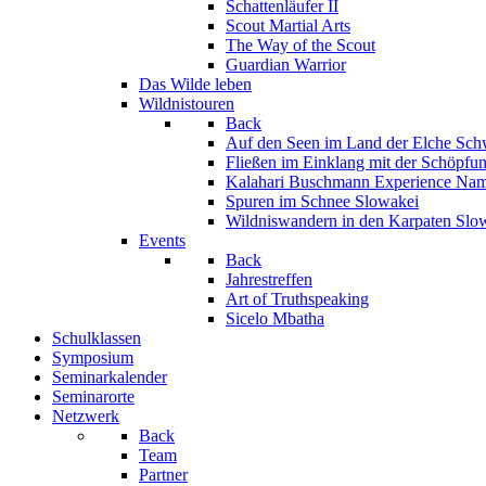
Schattenläufer II
Scout Martial Arts
The Way of the Scout
Guardian Warrior
Das Wilde leben
Wildnistouren
Back
Auf den Seen im Land der Elche
Sch
Fließen im Einklang mit der Schöpfu
Kalahari Buschmann Experience
Nam
Spuren im Schnee
Slowakei
Wildniswandern in den Karpaten
Slo
Events
Back
Jahrestreffen
Art of Truthspeaking
Sicelo Mbatha
Schulklassen
Symposium
Seminarkalender
Seminarorte
Netzwerk
Back
Team
Partner