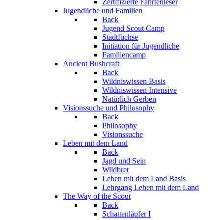
Zertifizierte Fährtenleser
Jugendliche und Familien
Back
Jugend Scout Camp
Stadtfüchse
Initiation für Jugendliche
Familiencamp
Ancient Bushcraft
Back
Wildniswissen Basis
Wildniswissen Intensive
Natürlich Gerben
Visionssuche und Philosophy
Back
Philosophy
Visionssuche
Leben mit dem Land
Back
Jagd und Sein
Wildbret
Leben mit dem Land Basis
Lehrgang Leben mit dem Land
The Way of the Scout
Back
Schattenläufer I