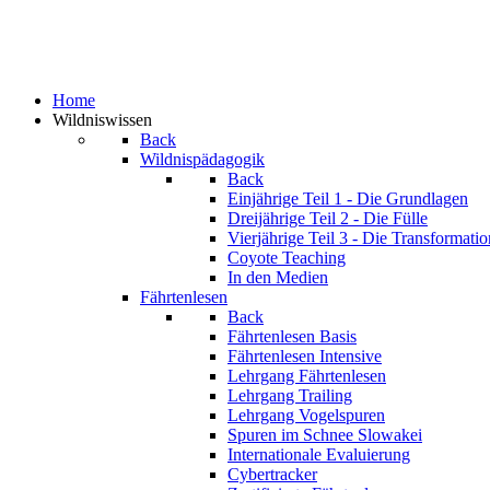
Home
Wildniswissen
Back
Wildnispädagogik
Back
Einjährige
Teil 1 - Die Grundlagen
Dreijährige
Teil 2 - Die Fülle
Vierjährige
Teil 3 - Die Transformatio
Coyote Teaching
In den Medien
Fährtenlesen
Back
Fährtenlesen Basis
Fährtenlesen Intensive
Lehrgang Fährtenlesen
Lehrgang Trailing
Lehrgang Vogelspuren
Spuren im Schnee
Slowakei
Internationale Evaluierung
Cybertracker