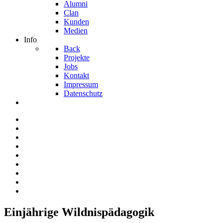
Alumni
Clan
Kunden
Medien
Info
Back
Projekte
Jobs
Kontakt
Impressum
Datenschutz
Einjährige Wildnispädagogik