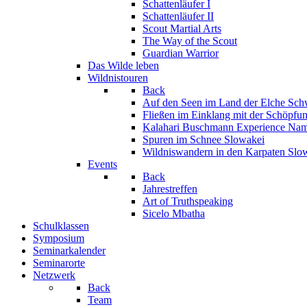
Schattenläufer I
Schattenläufer II
Scout Martial Arts
The Way of the Scout
Guardian Warrior
Das Wilde leben
Wildnistouren
Back
Auf den Seen im Land der Elche
Sch
Fließen im Einklang mit der Schöpfu
Kalahari Buschmann Experience
Nam
Spuren im Schnee
Slowakei
Wildniswandern in den Karpaten
Slo
Events
Back
Jahrestreffen
Art of Truthspeaking
Sicelo Mbatha
Schulklassen
Symposium
Seminarkalender
Seminarorte
Netzwerk
Back
Team