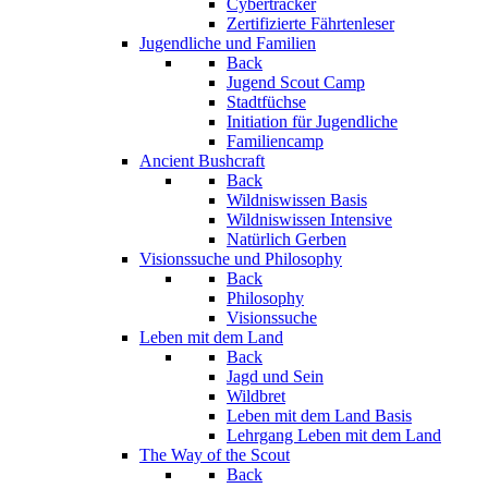
Cybertracker
Zertifizierte Fährtenleser
Jugendliche und Familien
Back
Jugend Scout Camp
Stadtfüchse
Initiation für Jugendliche
Familiencamp
Ancient Bushcraft
Back
Wildniswissen Basis
Wildniswissen Intensive
Natürlich Gerben
Visionssuche und Philosophy
Back
Philosophy
Visionssuche
Leben mit dem Land
Back
Jagd und Sein
Wildbret
Leben mit dem Land Basis
Lehrgang Leben mit dem Land
The Way of the Scout
Back