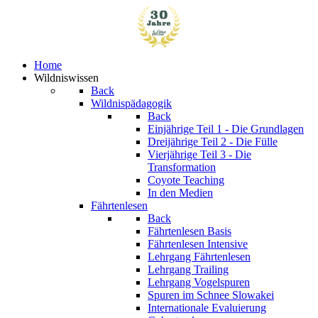
Home
Wildniswissen
Back
Wildnispädagogik
Back
Einjährige
Teil 1 - Die Grundlagen
Dreijährige
Teil 2 - Die Fülle
Vierjährige
Teil 3 - Die
Transformation
Coyote Teaching
In den Medien
Fährtenlesen
Back
Fährtenlesen Basis
Fährtenlesen Intensive
Lehrgang Fährtenlesen
Lehrgang Trailing
Lehrgang Vogelspuren
Spuren im Schnee
Slowakei
Internationale Evaluierung